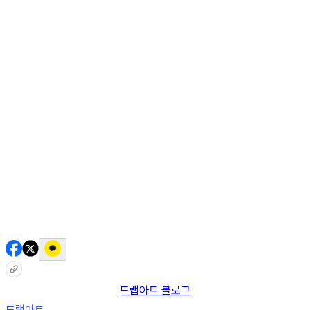
AI 믹스
AI 인물
AI 상세페이지
쇼츠메이커
회원 기능
기능 소개
스톡
블로그
요금제
ko
기능 소개
시작하기
드랩아트 블로그
드랩아트