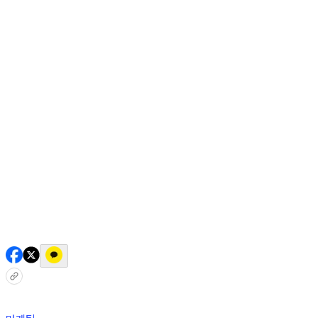
AI 믹스
AI 인물
AI 상세페이지
쇼츠메이커
회원 기능
기능 소개
스톡
블로그
요금제
ko
기능 소개
시작하기