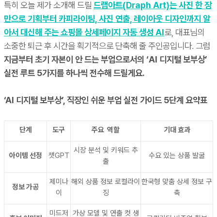
특히 오늘 제가 소개해 드릴
드랩아트(Draph Art)는 사진 한 장
만으로 기획부터 카피라이팅, 사진 연출, 레이아웃 디자인까지 알
아서 대신해 주는 쇼핑몰 상세페이지 자동 생성 AI
로, 대표님의
소중한 퇴근 후 시간을 획기적으로 단축해 줄 주인공입니다. 그럼
지금부터 초기 자본이 안 드는 부업으로서의 ‘AI 디지털 보부상’
실전 루트 5가지를 하나씩 전수해 드릴게요.
‘AI 디지털 보부상’, 직장인 쉬운 부업 실전 가이드 5단계 요약표
단계
도구
주요 역할
기대 효과
시장 분석 및 키워드 추
아이템 선정
챗GPT
수요 있는 상품 발굴
출
제미나
해외 상품 정보 로컬라이
한국형 맞춤 상세 정보 구
정보 가공
이
징
축
미드저
가상 모델 및 연출 컷 생