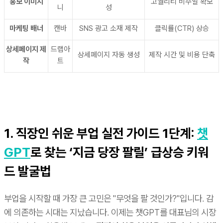
홍보 이미지
고퀄리티 비주얼 확보
니
성
마케팅 배너
캔바
SNS 광고 소재 제작
클릭률(CTR) 상승
상세페이지 제
드랩아
상세페이지 자동 생성
제작 시간 및 비용 단축
작
트
1. 직장인 쉬운 부업 실전 가이드 1단계:
챗
GPT
로 찾는 ‘지금 당장 팔릴’ 급상승 키워
드 발굴법
부업을 시작할 때 가장 큰 고민은 "무엇을 팔 것인가?"입니다. 감
에 의존하는 시대는 지났습니다. 이제는 챗GPT를 대표님의 시장