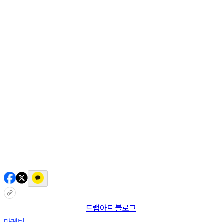
AI 믹스
AI 인물
AI 상세페이지
쇼츠메이커
회원 기능
기능 소개
스톡
블로그
요금제
ko
기능 소개
시작하기
드랩아트 블로그
마케팅