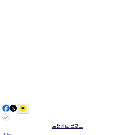
AI 믹스
AI 인물
AI 상세페이지
쇼츠메이커
회원 기능
기능 소개
스톡
블로그
요금제
ko
기능 소개
시작하기
드랩아트 블로그
인물