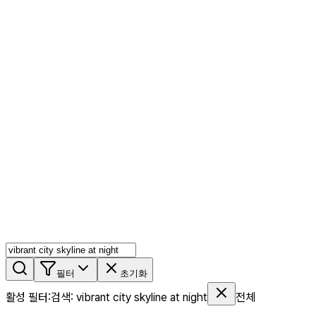
AI 믹스
AI 인물
AI 상세페이지
쇼츠메이커
회원 기능
기능 소개
스톡
블로그
요금제
ko
기능 소개
시작하기
필터
초기화
활성 필터
:
검색
:
vibrant city skyline at night
전체