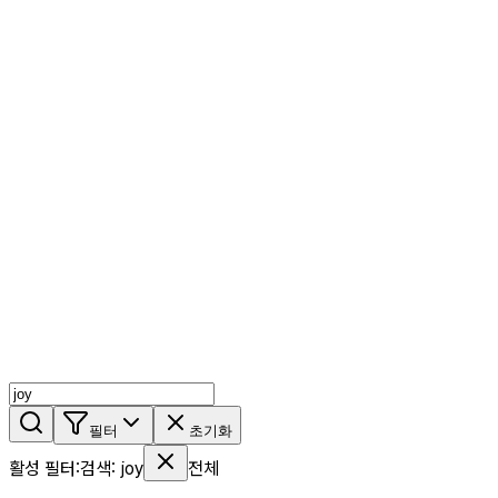
AI 믹스
AI 인물
AI 상세페이지
쇼츠메이커
회원 기능
기능 소개
스톡
블로그
요금제
ko
기능 소개
시작하기
필터
초기화
활성 필터
:
검색
:
joy
전체