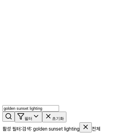
AI 믹스
AI 인물
AI 상세페이지
쇼츠메이커
회원 기능
기능 소개
스톡
블로그
요금제
ko
기능 소개
시작하기
필터
초기화
활성 필터
:
검색
:
golden sunset lighting
전체