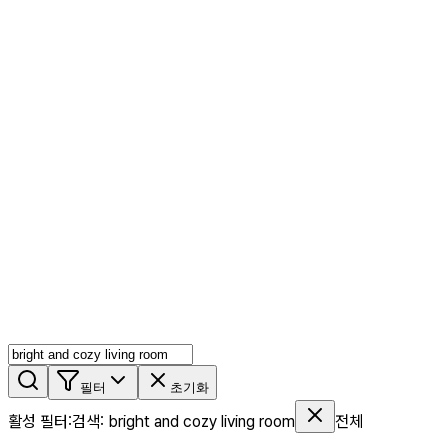
AI 믹스
AI 인물
AI 상세페이지
쇼츠메이커
회원 기능
기능 소개
스톡
블로그
요금제
ko
기능 소개
시작하기
필터
초기화
활성 필터
:
검색
:
bright and cozy living room
전체