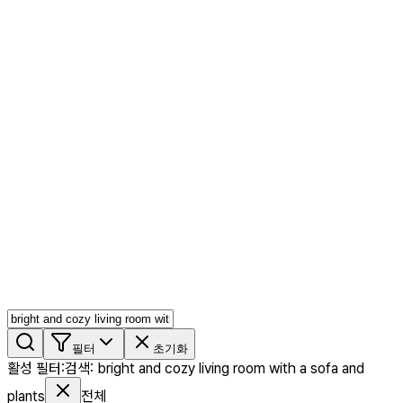
AI 믹스
AI 인물
AI 상세페이지
쇼츠메이커
회원 기능
기능 소개
스톡
블로그
요금제
ko
기능 소개
시작하기
필터
초기화
활성 필터
:
검색
:
bright and cozy living room with a sofa and
plants
전체