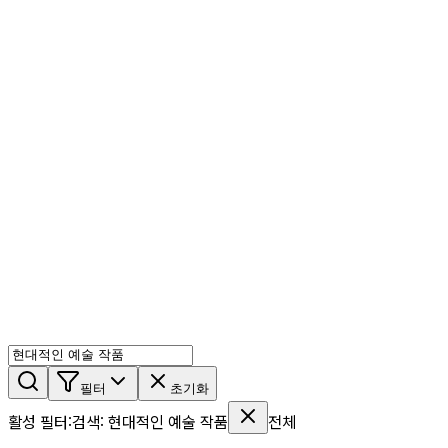
AI 믹스
AI 인물
AI 상세페이지
쇼츠메이커
회원 기능
기능 소개
스톡
블로그
요금제
ko
기능 소개
시작하기
필터
초기화
활성 필터
:
검색
:
현대적인 예술 작품
전체