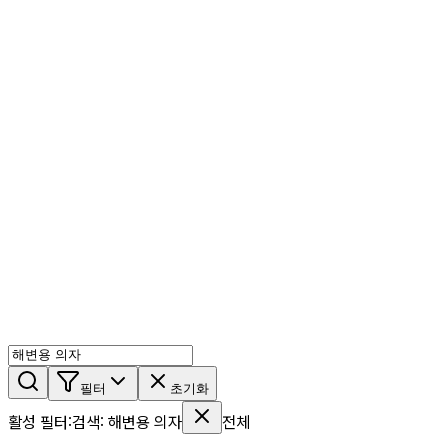
AI 믹스
AI 인물
AI 상세페이지
쇼츠메이커
회원 기능
기능 소개
스톡
블로그
요금제
ko
기능 소개
시작하기
필터
초기화
활성 필터
:
검색
:
해변용 의자
전체