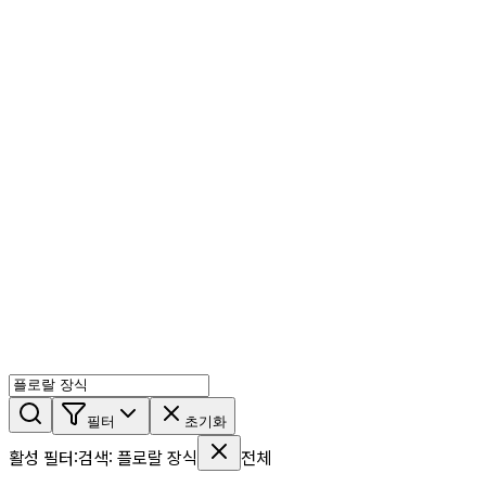
AI 믹스
AI 인물
AI 상세페이지
쇼츠메이커
회원 기능
기능 소개
스톡
블로그
요금제
ko
기능 소개
시작하기
필터
초기화
활성 필터
:
검색
:
플로랄 장식
전체