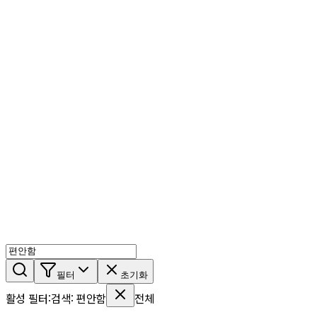
AI 믹스
AI 인물
AI 상세페이지
쇼츠메이커
회원 기능
기능 소개
스톡
블로그
요금제
ko
기능 소개
시작하기
필터
초기화
활성 필터
:
검색
:
편안함
전체