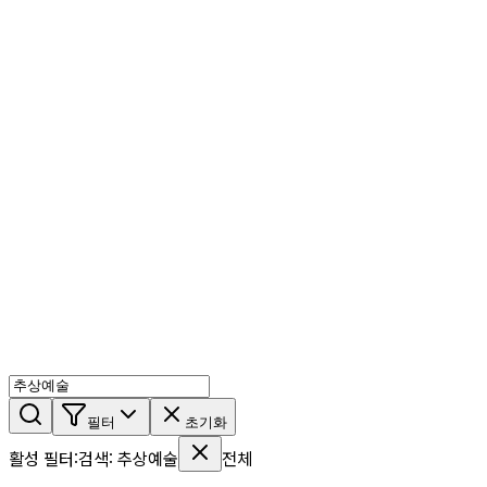
AI 믹스
AI 인물
AI 상세페이지
쇼츠메이커
회원 기능
기능 소개
스톡
블로그
요금제
ko
기능 소개
시작하기
필터
초기화
활성 필터
:
검색
:
추상예술
전체