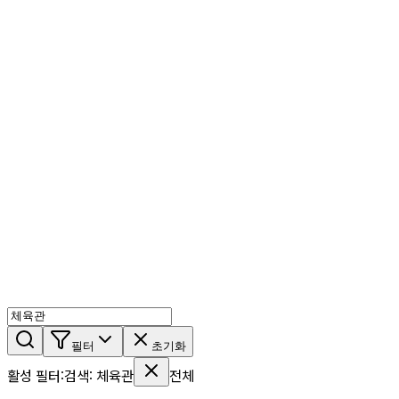
AI 믹스
AI 인물
AI 상세페이지
쇼츠메이커
회원 기능
기능 소개
스톡
블로그
요금제
ko
기능 소개
시작하기
필터
초기화
활성 필터
:
검색
:
체육관
전체