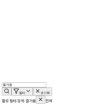
AI 믹스
AI 인물
AI 상세페이지
쇼츠메이커
회원 기능
기능 소개
스톡
블로그
요금제
ko
기능 소개
시작하기
필터
초기화
활성 필터
:
검색
:
즐거움
전체