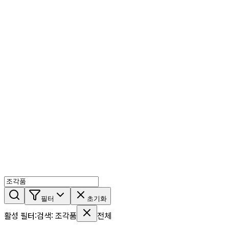
AI 믹스
AI 인물
AI 상세페이지
쇼츠메이커
회원 기능
기능 소개
스톡
블로그
요금제
ko
기능 소개
시작하기
필터
초기화
활성 필터
:
검색
:
조각품
전체