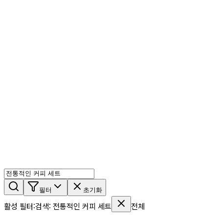
AI 믹스
AI 인물
AI 상세페이지
쇼츠메이커
회원 기능
기능 소개
스톡
블로그
요금제
ko
기능 소개
시작하기
필터
초기화
활성 필터
:
검색
:
전통적인 커피 세트
전체