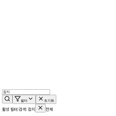
AI 믹스
AI 인물
AI 상세페이지
쇼츠메이커
회원 기능
기능 소개
스톡
블로그
요금제
ko
기능 소개
시작하기
필터
초기화
활성 필터
:
검색
:
잡지
전체