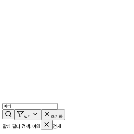
AI 믹스
AI 인물
AI 상세페이지
쇼츠메이커
회원 기능
기능 소개
스톡
블로그
요금제
ko
기능 소개
시작하기
필터
초기화
활성 필터
:
검색
:
야외
전체