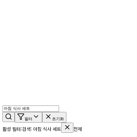
AI 믹스
AI 인물
AI 상세페이지
쇼츠메이커
회원 기능
기능 소개
스톡
블로그
요금제
ko
기능 소개
시작하기
필터
초기화
활성 필터
:
검색
:
아침 식사 세트
전체