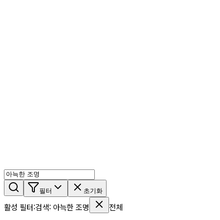
AI 믹스
AI 인물
AI 상세페이지
쇼츠메이커
회원 기능
기능 소개
스톡
블로그
요금제
ko
기능 소개
시작하기
필터
초기화
활성 필터
:
검색
:
아늑한 조명
전체