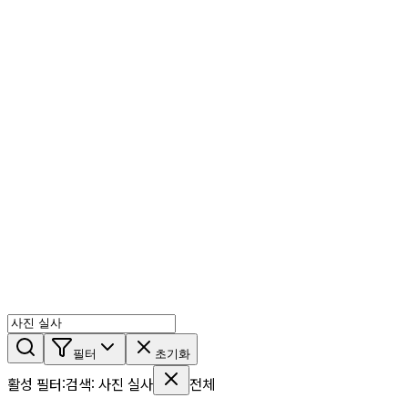
AI 믹스
AI 인물
AI 상세페이지
쇼츠메이커
회원 기능
기능 소개
스톡
블로그
요금제
ko
기능 소개
시작하기
필터
초기화
활성 필터
:
검색
:
사진 실사
전체