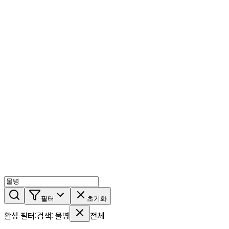
AI 믹스
AI 인물
AI 상세페이지
쇼츠메이커
회원 기능
기능 소개
스톡
블로그
요금제
ko
기능 소개
시작하기
필터
초기화
활성 필터
:
검색
:
물병
전체