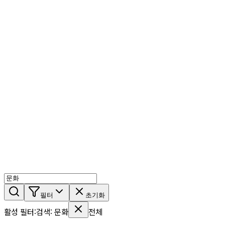
AI 믹스
AI 인물
AI 상세페이지
쇼츠메이커
회원 기능
기능 소개
스톡
블로그
요금제
ko
기능 소개
시작하기
필터
초기화
활성 필터
:
검색
:
문화
전체