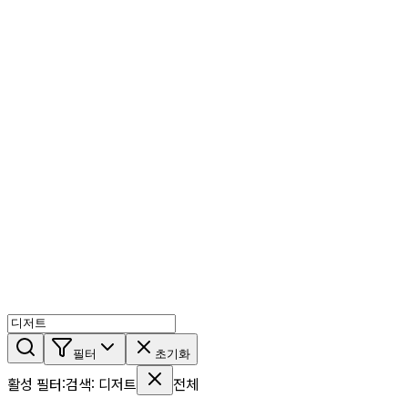
AI 믹스
AI 인물
AI 상세페이지
쇼츠메이커
회원 기능
기능 소개
스톡
블로그
요금제
ko
기능 소개
시작하기
필터
초기화
활성 필터
:
검색
:
디저트
전체