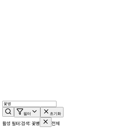
AI 믹스
AI 인물
AI 상세페이지
쇼츠메이커
회원 기능
기능 소개
스톡
블로그
요금제
ko
기능 소개
시작하기
필터
초기화
활성 필터
:
검색
:
꽃병
전체