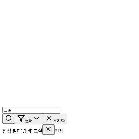
AI 믹스
AI 인물
AI 상세페이지
쇼츠메이커
회원 기능
기능 소개
스톡
블로그
요금제
ko
기능 소개
시작하기
필터
초기화
활성 필터
:
검색
:
교실
전체