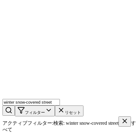
AIミックス
AI人物
AI詳細ページ
メンバー機能
機能
ストック
ブログ
料金プラン
ja
機能
始める
フィルター
リセット
アクティブフィルター
:
検索
:
winter snow-covered street
す
べて