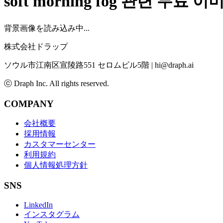
soft morning fog
관련 무료 이미
背景画像を読み込み中...
株式会社ドラップ
ソウル市江南区宣陵路551 セロムビル5階
|
hi@draph.ai
ⓒ Draph Inc. All rights reserved.
COMPANY
会社概要
採用情報
カスタマーセンター
利用規約
個人情報処理方針
SNS
LinkedIn
インスタグラム