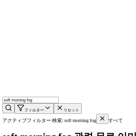
AIミックス
AI人物
AI詳細ページ
メンバー機能
機能
ストック
ブログ
料金プラン
ja
機能
始める
フィルター
リセット
アクティブフィルター
:
検索
:
soft morning fog
すべて