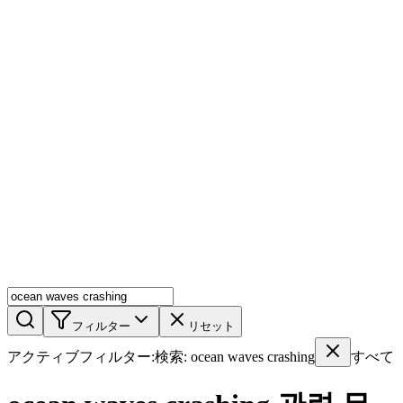
AIミックス
AI人物
AI詳細ページ
メンバー機能
機能
ストック
ブログ
料金プラン
ja
機能
始める
フィルター
リセット
アクティブフィルター
:
検索
:
ocean waves crashing
すべて