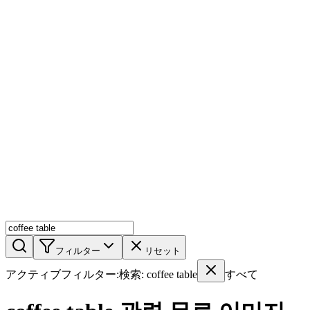
AIミックス
AI人物
AI詳細ページ
メンバー機能
機能
ストック
ブログ
料金プラン
ja
機能
始める
フィルター
リセット
アクティブフィルター
:
検索
:
coffee table
すべて