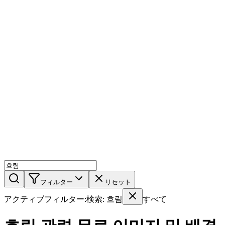
AIミックス
AI人物
AI詳細ページ
メンバー機能
機能
ストック
ブログ
料金プラン
ja
機能
始める
フィルター
リセット
アクティブフィルター
:
検索
:
흐림
すべて