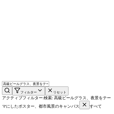
AIミックス
AI人物
AI詳細ページ
メンバー機能
機能
ストック
ブログ
料金プラン
ja
機能
始める
フィルター
リセット
アクティブフィルター
:
検索
:
高級ビールグラス、夜景をテー
マにしたポスター、都市風景のキャンバス
すべて