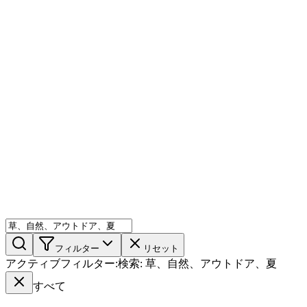
AIミックス
AI人物
AI詳細ページ
メンバー機能
機能
ストック
ブログ
料金プラン
ja
機能
始める
フィルター
リセット
アクティブフィルター
:
検索
:
草、自然、アウトドア、夏
すべて