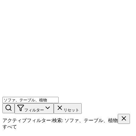
AIミックス
AI人物
AI詳細ページ
メンバー機能
機能
ストック
ブログ
料金プラン
ja
機能
始める
フィルター
リセット
アクティブフィルター
:
検索
:
ソファ、テーブル、植物
すべて