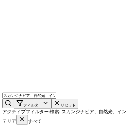
AIミックス
AI人物
AI詳細ページ
メンバー機能
機能
ストック
ブログ
料金プラン
ja
機能
始める
フィルター
リセット
アクティブフィルター
:
検索
:
スカンジナビア、自然光、イン
テリア
すべて