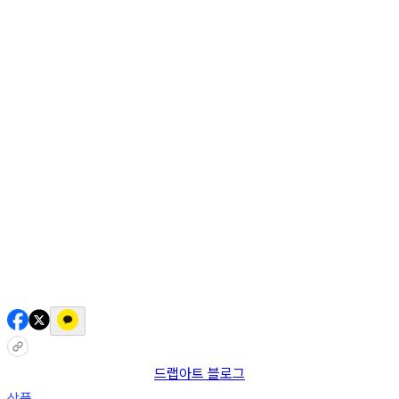
AI 믹스
AI 인물
AI 상세페이지
쇼츠메이커
회원 기능
기능 소개
스톡
블로그
요금제
ko
기능 소개
시작하기
드랩아트 블로그
상품