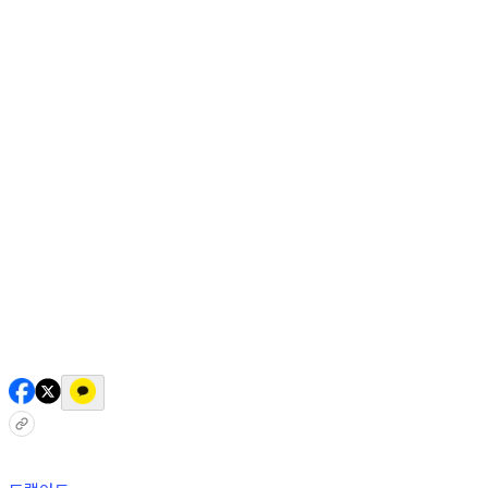
AI 믹스
AI 인물
AI 상세페이지
쇼츠메이커
회원 기능
기능 소개
스톡
블로그
요금제
ko
기능 소개
시작하기