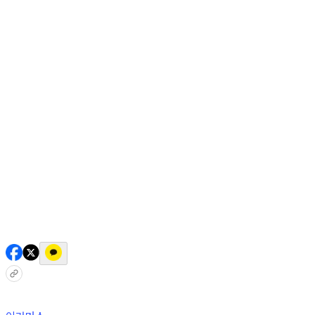
AI 믹스
AI 인물
AI 상세페이지
쇼츠메이커
회원 기능
기능 소개
스톡
블로그
요금제
ko
기능 소개
시작하기