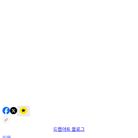
AI 믹스
AI 인물
AI 상세페이지
쇼츠메이커
회원 기능
기능 소개
스톡
블로그
요금제
ko
기능 소개
시작하기
드랩아트 블로그
인물